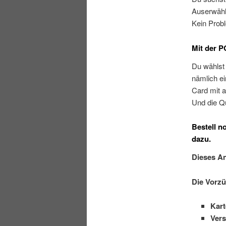
Auserwählt
Kein Prob
Mit der 
Du wählst
nämlich e
Card mit 
Und die Q
Bestell n
dazu.
Dieses A
Die Vorz
Kart
Vers