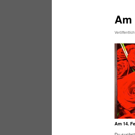
Am 
Veröffentlic
Am 14. Fe
Du suchst 