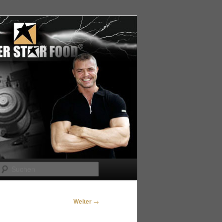
Suchen
Weiter
→