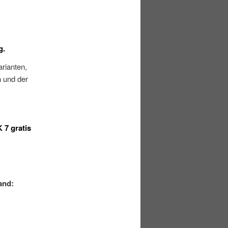
g.
rianten,
 und der
 7 gratis
and: