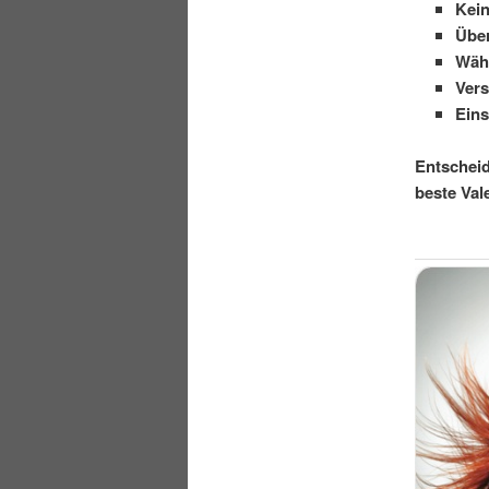
Kein
Über
Wähl
Vers
Ein
Entscheid
beste Va