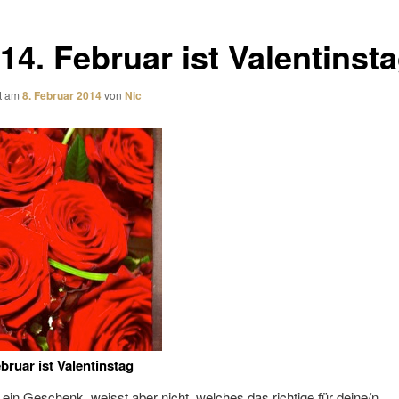
14. Februar ist Valentinst
ht am
8. Februar 2014
von
Nic
bruar ist Valentinstag
ein Geschenk, weisst aber nicht, welches das richtige für deine/n