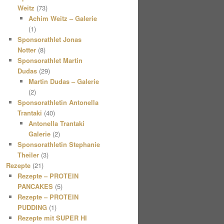
Weitz
(73)
Achim Weitz – Galerie
(1)
Sponsorathlet Jonas
Notter
(8)
Sponsorathlet Martin
Dudas
(29)
Martin Dudas – Galerie
(2)
Sponsorathletin Antonella
Trantaki
(40)
Antonella Trantaki
Galerie
(2)
Sponsorathletin Stephanie
Theiler
(3)
Rezepte
(21)
Rezepte – PROTEIN
PANCAKES
(5)
Rezepte – PROTEIN
PUDDING
(1)
Rezepte mit SUPER HI