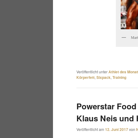
Mart
Veröffentlicht unter
Athlet des Mona
Körperfett
,
Sixpack
,
Training
Powerstar Food 
Klaus Neis und 
Veröffentlicht am
12. Juni 2017
von