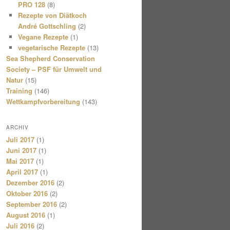
PRO 128
(8)
Rezepte von Diätkoch
André Gottschling
(2)
Vegane Rezepte
(1)
vegetarische Rezepte
(13)
Sea Shepherd Conservation
Society – PSF für Umwelt und
Natur
(15)
Training
(146)
Wettkampfvorbereitung
(143)
ARCHIV
Juli 2017
(1)
Juni 2017
(1)
Mai 2017
(1)
April 2017
(1)
Dezember 2016
(2)
Oktober 2016
(2)
September 2016
(2)
August 2016
(1)
Juli 2016
(2)