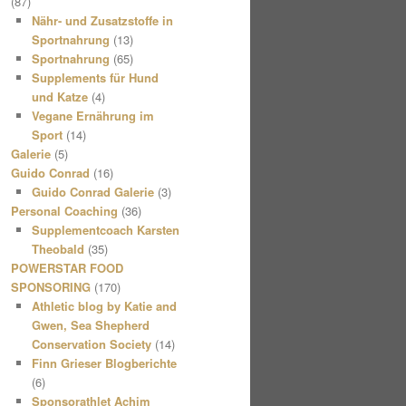
(87)
Nähr- und Zusatzstoffe in
Sportnahrung
(13)
Sportnahrung
(65)
Supplements für Hund
und Katze
(4)
Vegane Ernährung im
Sport
(14)
Galerie
(5)
Guido Conrad
(16)
Guido Conrad Galerie
(3)
Personal Coaching
(36)
Supplementcoach Karsten
Theobald
(35)
POWERSTAR FOOD
SPONSORING
(170)
Athletic blog by Katie and
Gwen, Sea Shepherd
Conservation Society
(14)
Finn Grieser Blogberichte
(6)
Sponsorathlet Achim