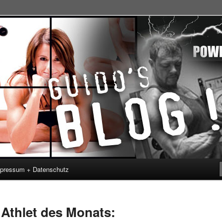
nahrung: Style your body !
's Blog
pressum + Datenschutz
Athlet des Monats: