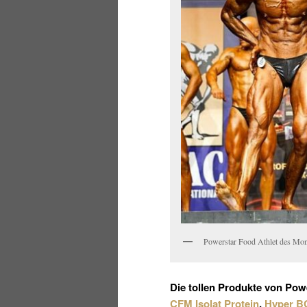
Powerstar Food Athlet des Mon
Die tollen Produkte von
Powe
CFM Isolat Protein
,
Hyper 